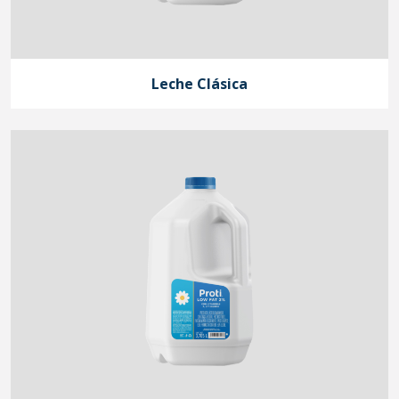
Productos
Contacto
Leche Clásica
Carretera Panamericana Km. 222
Ahumada, Chihuahua, México
C.P. 32800
+52 (656) 682 0414
ventas@lanacional.me