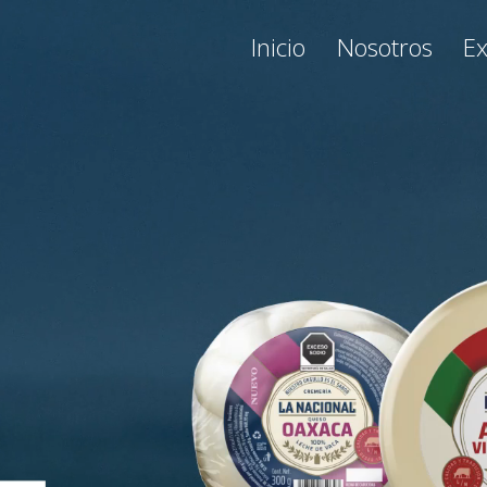
otros
Experiencia
Productos
Inicio
Nosotros
Ex
Carretera Panamericana Km. 222
Ahumada, Chihuahua, México
C.P. 32800
+52 (656) 682 0414
ventas@lanacional.me