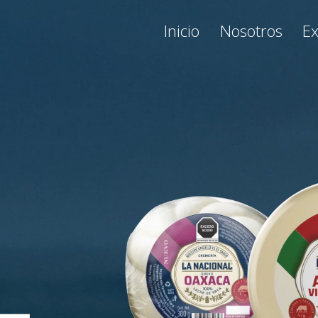
otros
Experiencia
Productos
Inicio
Nosotros
Ex
Carretera Panamericana Km. 222
Ahumada, Chihuahua, México
C.P. 32800
+52 (656) 682 0414
ventas@lanacional.me