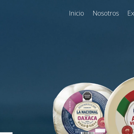
otros
Experiencia
Productos
Inicio
Nosotros
Ex
Carretera Panamericana Km. 222
Ahumada, Chihuahua, México
C.P. 32800
+52 (656) 682 0414
ventas@lanacional.me