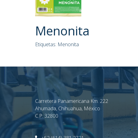
Menonita
Etiquetas:
Menonita
Carretera Panamericana Km. 222
Ahumada, Chihuahua, México
C.P. 32800